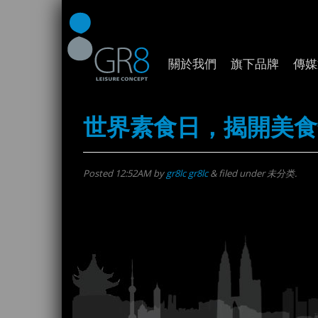
關於我們
旗下品牌
傳媒
世界素食日，揭開美食
Posted
12:52AM
by
gr8lc gr8lc
&
filed under 未分类.