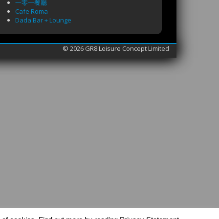
一零一餐廳
Cafe Roma
Dada Bar + Lounge
© 2026 GR8 Leisure Concept Limited