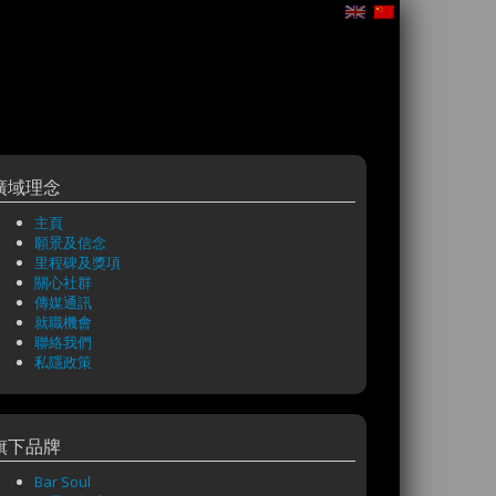
廣域理念
主頁
願景及信念
里程碑及獎項
關心社群
傳媒通訊
就職機會
聯絡我們
私隱政策
旗下品牌
Bar Soul