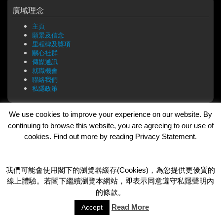
廣域理念
主頁
願景及信念
里程碑及獎項
關心社群
傳媒通訊
就職機會
聯絡我們
私隱政策
We use cookies to improve your experience on our website. By
旗下品牌
continuing to browse this website, you are agreeing to our use of
cookies. Find out more by reading Privacy Statement.
Bar Soul
一零一餐廳
Cafe Roma
Dada Bar + Lounge
我們可能會使用閣下的瀏覽器緩存(Cookies)，為您提供更優質的
線上體驗。若閣下繼續瀏覽本網站，即表示同意遵守私隱聲明內
的條款。
© 2026 GR8 Leisure Concept Limited
Read More
Accept